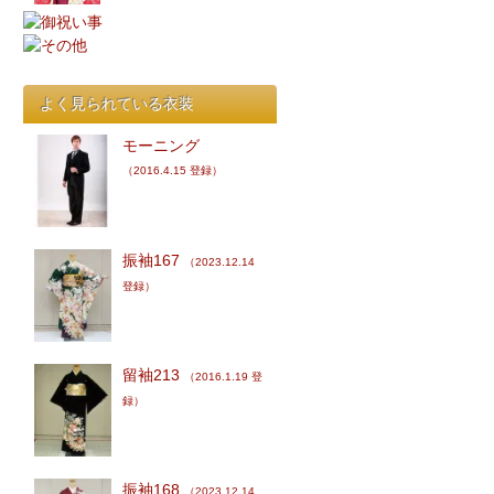
よく見られている衣装
モーニング
（2016.4.15 登録）
振袖167
（2023.12.14
登録）
留袖213
（2016.1.19 登
録）
振袖168
（2023.12.14