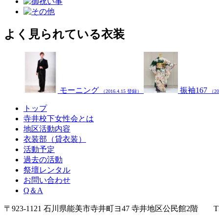
よく見られている衣装
モーニング
振袖167
（2016.4.15 登録）
（20
トップ
寺井校下女性会とは
地区活動内容
衣装部（貸衣装）
活動予定
過去の活動
祭壇レンタル
お問い合わせ
Q＆A
〒923-1121 石川県能美市寺井町ヨ47 寺井地区公民館2階 TEL/F