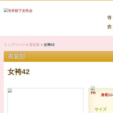
トップページ
>
貸衣装
>
女袴42
衣装部
女袴42
身長11
サイズ